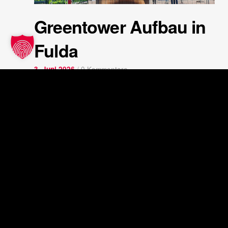
Greentower Aufbau in
Fulda
3. Juni 2026
/
0 Kommentare
In der Kürze liegt die Würze. Aus diesem Grund
möchten wir…
WEITERLESEN
2
3
›
»
1