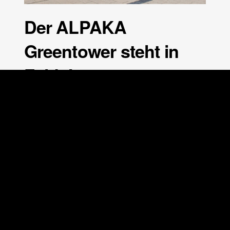
Der ALPAKA
Greentower steht in
Fulda!
1. Juni 2026
/
0 Kommentare
Pünktlich zum Hessentag, der am 12.06. startet, steht
der Greentower,…
WEITERLESEN