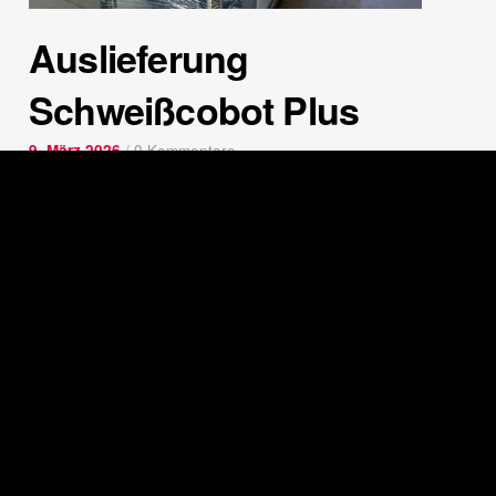
Auslieferung
Schweißcobot Plus
9. März 2026
/
0 Kommentare
Auslieferung Schweißcobot Plus. Über diese
Auslieferung…
WEITERLESEN
Seite 1 von 8