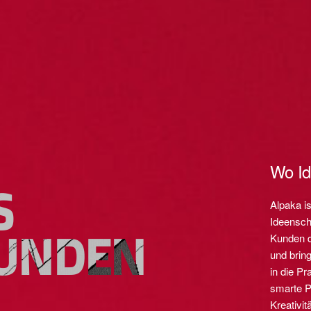
Wo Id
S
Alpaka is
Ideensch
UNDEN
Kunden d
und bring
in die P
smarte P
Kreativi