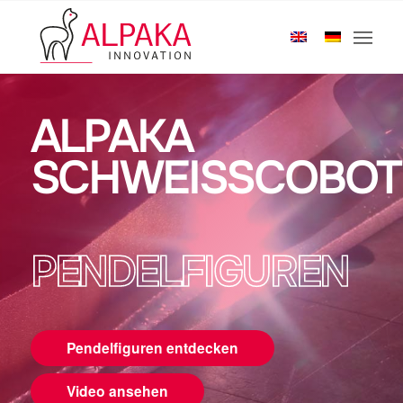
Startseite
/
Produkte
/
Schweißcobot
/
Vorprogrammierte Pendelfiguren des ALPAKA Schweißcobots
ALPAKA
SCHWEISSCOBOT
PENDELFIGUREN
Pendelfiguren entdecken
Video ansehen