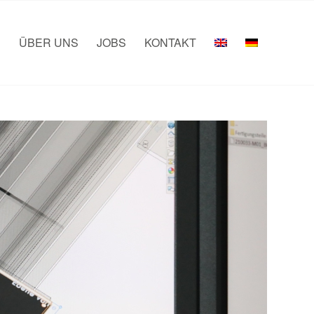
E
ÜBER UNS
JOBS
KONTAKT
Startseite
/
Unkategorisiert
/
OSTHESSEN NEWS am 06.05.2022