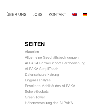
E
ÜBER UNS
JOBS
KONTAKT
Startseite
/
2023
/
April
SEITEN
Aktuelles
Allgemeine Geschäftsbedingungen
ALPAKA Schweißcobot Fernbedienung
ALPAKA SimpliTeach
Datenschutzerklärung
Engpassanalyse
Erweiterte Mobilität des ALPAKA
Schweißcobots
Green Tower
Höhenverstellung des ALPAKA