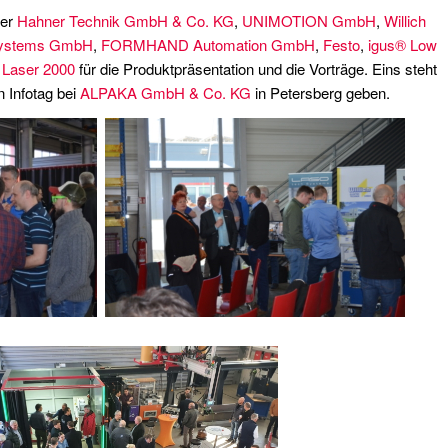
ner
Hahner Technik GmbH & Co. KG
,
UNIMOTION GmbH
,
Willich
ystems GmbH
,
FORMHAND Automation GmbH
,
Festo
,
igus® Low
d
Laser 2000
für die Produktpräsentation und die Vorträge. Eins steht
n Infotag bei
ALPAKA GmbH & Co. KG
in Petersberg geben.