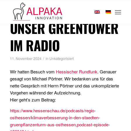
Startseite
/
2024
/
November
UNSER GREENTOWER
IM RADIO
/
11. November 2024
in
Unkategorisiert
Wir hatten Besuch vom
Hessischer Rundfunk
. Genauer
gesagt von Michael Pörtner. Wir bedanken uns für das
nette Gespräch mit Herrn Pörtner und das unkomplizierte
Vorgehen während der Aufzeichnung.
Hier geht’s zum Beitrag:
https://www.hessenschau.de/podcasts/regio-
osthessen/klimaverbesserung-in-den-staedten-
gruenpflanzenturm-aus-osthessen,podcast-episode-