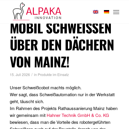
Startseite
/
2026
MOBIL SCHWEISSEN Ü
BER DEN DÄCHERN V
ON MAINZ!
/
15. Juli 2026
in
Produkte im Einsatz
Unser Schweißcobot machts möglich.
Wer sagt, dass Schweißautomation nur in der Werkstatt
geht, täuscht sich.
Im Rahmen des Projekts Rathaussanierung Mainz haben
wir gemeinsam mit
Hahner Technik GmbH & Co. KG
bewiesen, dass man die Vorteile des robotergeführten
Schweißens auch auf der Baustelle, fernab von der