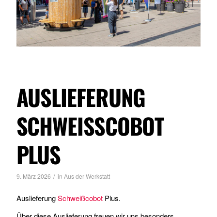
AUSLIEFERUNG
SCHWEISSCOBOT P
LUS
/
9. März 2026
in
Aus der Werkstatt
Auslieferung
Schweißcobot
Plus.
Über diese Auslieferung freuen wir uns besonders.